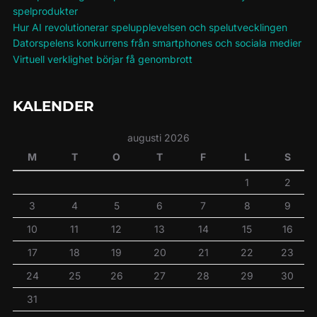
spelprodukter
Hur AI revolutionerar spelupplevelsen och spelutvecklingen
Datorspelens konkurrens från smartphones och sociala medier
Virtuell verklighet börjar få genombrott
KALENDER
augusti 2026
M
T
O
T
F
L
S
1
2
3
4
5
6
7
8
9
10
11
12
13
14
15
16
17
18
19
20
21
22
23
24
25
26
27
28
29
30
31