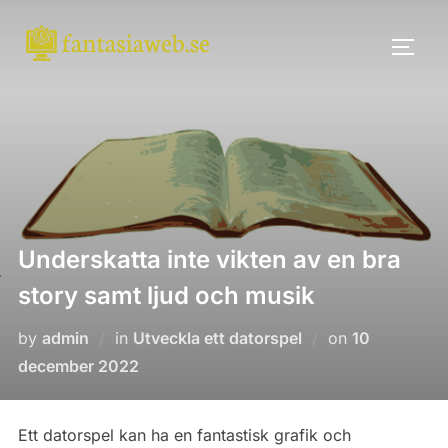
Skip
to
TOGG
content
Underskatta inte vikten av en bra
story samt ljud och musik
Posted
by
admin
in
Utveckla ett datorspel
on
10
on
december 2022
Ett datorspel kan ha en fantastisk grafik och