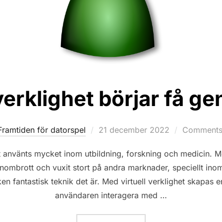
 verklighet börjar få g
Posted
Framtiden för datorspel
21 december 2022
Comments 
on
et använts mycket inom utbildning, forskning och medicin. M
enombrott och vuxit stort på andra marknader, speciellt inom 
n fantastisk teknik det är. Med virtuell verklighet skapas en
användaren interagera med …