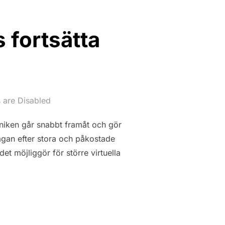
 fortsätta
are Disabled
kniken går snabbt framåt och gör
frågan efter stora och påkostade
et möjliggör för större virtuella
N FÖRVÄNTAS FORTSÄTTA VÄXA”