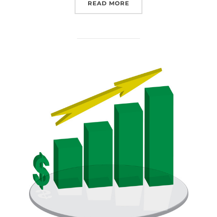
”VIRTUELL VERKLIGHET
READ MORE