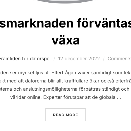
smarknaden förväntas
växa
Posted
Framtiden för datorspel
12 december 2022
Comments 
on
en ser mycket ljus ut. Efterfrågan växer samtidigt som te
takt med att datorerna blir allt kraftfullare ökar också efter
terna och anslutningsmöjligheterna förbättras ständigt och d
världar online. Experter förutspår att de globala …
”DATORSPELSMARKNADE
READ MORE