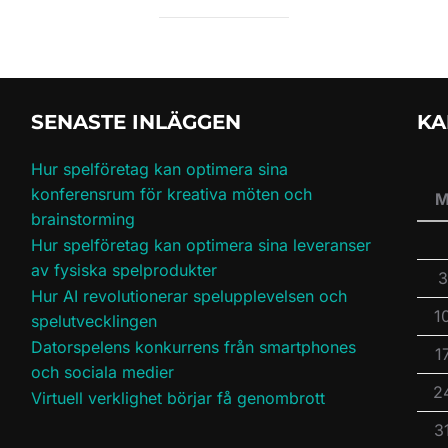
SENASTE INLÄGGEN
KA
Hur spelföretag kan optimera sina
konferensrum för kreativa möten och
brainstorming
Hur spelföretag kan optimera sina leveranser
av fysiska spelprodukter
3
Hur AI revolutionerar spelupplevelsen och
1
spelutvecklingen
Datorspelens konkurrens från smartphones
1
och sociala medier
2
Virtuell verklighet börjar få genombrott
3