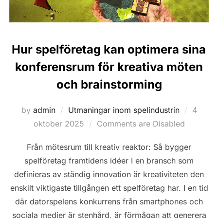
Hur spelföretag kan optimera sina
konferensrum för kreativa möten
och brainstorming
Posted
by
admin
Utmaningar inom spelindustrin
4
on
oktober 2025
Comments are Disabled
Från mötesrum till kreativ reaktor: Så bygger
spelföretag framtidens idéer I en bransch som
definieras av ständig innovation är kreativiteten den
enskilt viktigaste tillgången ett spelföretag har. I en tid
där datorspelens konkurrens från smartphones och
sociala medier är stenhård, är förmågan att generera