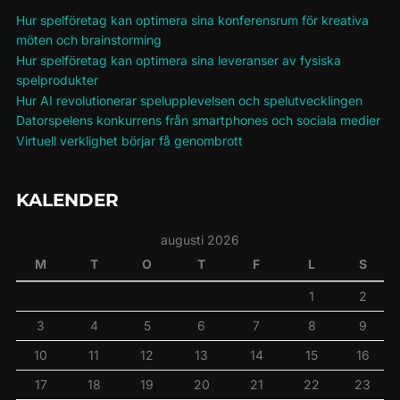
Hur spelföretag kan optimera sina konferensrum för kreativa
möten och brainstorming
Hur spelföretag kan optimera sina leveranser av fysiska
spelprodukter
Hur AI revolutionerar spelupplevelsen och spelutvecklingen
Datorspelens konkurrens från smartphones och sociala medier
Virtuell verklighet börjar få genombrott
KALENDER
augusti 2026
M
T
O
T
F
L
S
1
2
3
4
5
6
7
8
9
10
11
12
13
14
15
16
17
18
19
20
21
22
23