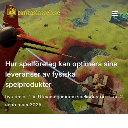
Skip
to
TOGG
content
Hur spelföretag kan optimera sina
leveranser av fysiska
spelprodukter
Pos
by
admin
in
Utmaningar inom spelindustrin
on
2
on
september 2025